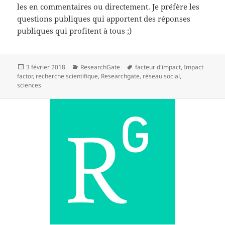
les en commentaires ou directement. Je préfère les
questions publiques qui apportent des réponses
publiques qui profitent à tous ;)
Publié
Catégories
Mots-
3 février 2018
ResearchGate
facteur d'impact
,
Impact
le
clés
factor
,
recherche scientifique
,
Researchgate
,
réseau social
,
sciences