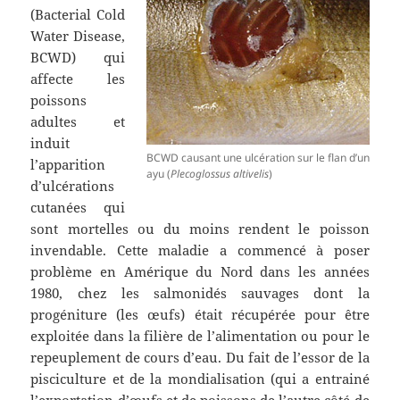
(Bacterial Cold
Water Disease,
BCWD) qui
affecte les
poissons
adultes et
induit
BCWD causant une ulcération sur le flan d’un
l’apparition
ayu (
Plecoglossus altivelis
)
d’ulcérations
cutanées qui
sont mortelles ou du moins rendent le poisson
invendable. Cette maladie a commencé à poser
problème en Amérique du Nord dans les années
1980, chez les salmonidés sauvages dont la
progéniture (les œufs) était récupérée pour être
exploitée dans la filière de l’alimentation ou pour le
repeuplement de cours d’eau. Du fait de l’essor de la
pisciculture et de la mondialisation (qui a entrainé
l’exportation d’œufs et de poissons de l’autre côté de