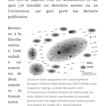
quoi j’ai travaillé ces dernières années ou, en
l’occurrence, sur quoi porte ma dernière
publication.
Reveno
ns à la
flavoba
ctérios
e. Cette
maladi
e est
transm
ise de
deux
Structure d’une population de
F. psychrophilum
d’origine chilienne déterminée par MLST (Multi-Locus
manièr
Sequence Typing). La taille des points noirs
es : la
correspond au nombre d’isolats du même type, les
transm
traits reliant ces points représentent la parenté
directe entre ces types d’isolats et les zones grisées
ission
regroupent les isolats de
F. psychrophilum