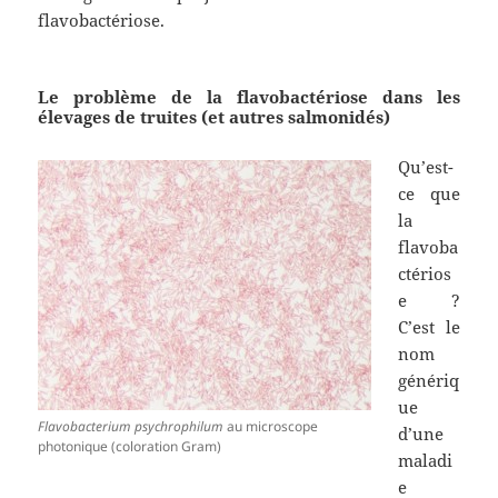
flavobactériose.
Le problème de la flavobactériose dans les
élevages de truites (et autres salmonidés)
Qu’est-
ce que
la
flavoba
ctérios
e ?
C’est le
nom
génériq
ue
Flavobacterium psychrophilum
au microscope
d’une
photonique (coloration Gram)
maladi
e