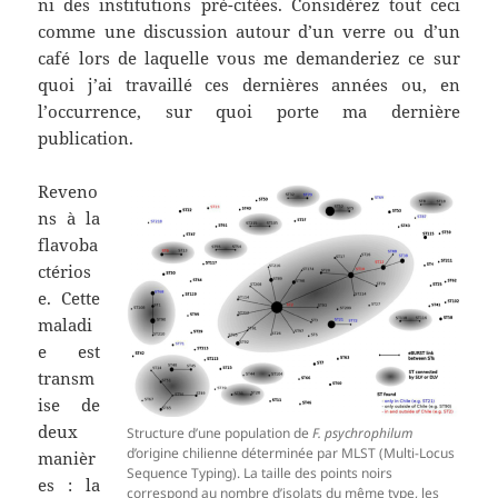
ni des institutions pré-citées. Considérez tout ceci
comme une discussion autour d’un verre ou d’un
café lors de laquelle vous me demanderiez ce sur
quoi j’ai travaillé ces dernières années ou, en
l’occurrence, sur quoi porte ma dernière
publication.
Reveno
ns à la
flavoba
ctérios
e. Cette
maladi
e est
transm
ise de
deux
Structure d’une population de
F. psychrophilum
d’origine chilienne déterminée par MLST (Multi-Locus
manièr
Sequence Typing). La taille des points noirs
es : la
correspond au nombre d’isolats du même type, les