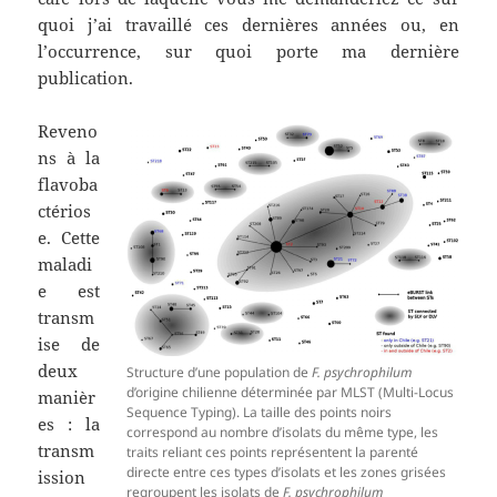
quoi j’ai travaillé ces dernières années ou, en
l’occurrence, sur quoi porte ma dernière
publication.
Reveno
ns à la
flavoba
ctérios
e. Cette
maladi
e est
transm
ise de
deux
Structure d’une population de
F. psychrophilum
d’origine chilienne déterminée par MLST (Multi-Locus
manièr
Sequence Typing). La taille des points noirs
es : la
correspond au nombre d’isolats du même type, les
transm
traits reliant ces points représentent la parenté
directe entre ces types d’isolats et les zones grisées
ission
regroupent les isolats de
F. psychrophilum