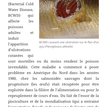
(Bacterial Cold
Water Disease,
BCWD) qui
affecte les
poissons
adultes et
induit
BCWD causant une ulcération sur le flan d’un
l’apparition
ayu (
Plecoglossus altivelis
)
d’ulcérations
cutanées qui
sont mortelles ou du moins rendent le poisson
invendable. Cette maladie a commencé à poser
problème en Amérique du Nord dans les années
1980, chez les salmonidés sauvages dont la
progéniture (les œufs) était récupérée pour être
exploitée dans la filière de l’alimentation ou pour le
repeuplement de cours d’eau. Du fait de l’essor de la
pisciculture et de la mondialisation (qui a entrainé
l’exportation d’œufs et de poissons de l’autre côté de