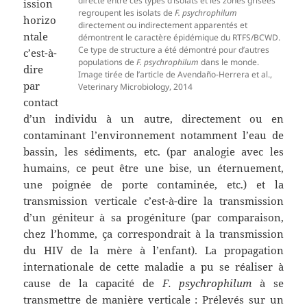
directe entre ces types d’isolats et les zones grisées
ission
regroupent les isolats de
F. psychrophilum
horizo
directement ou indirectement apparentés et
ntale
démontrent le caractère épidémique du RTFS/BCWD.
Ce type de structure a été démontré pour d’autres
c’est-à-
populations de
F. psychrophilum
dans le monde.
dire
Image tirée de l’article de Avendaño-Herrera et al.,
par
Veterinary Microbiology, 2014
contact
d’un individu à un autre, directement ou en
contaminant l’environnement notamment l’eau de
bassin, les sédiments, etc. (par analogie avec les
humains, ce peut être une bise, un éternuement,
une poignée de porte contaminée, etc.) et la
transmission verticale c’est-à-dire la transmission
d’un géniteur à sa progéniture (par comparaison,
chez l’homme, ça correspondrait à la transmission
du HIV de la mère à l’enfant). La propagation
internationale de cette maladie a pu se réaliser à
cause de la capacité de
F. psychrophilum
à se
transmettre de manière verticale : Prélevés sur un